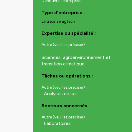
Découvrir l'entreprise
Type d'entreprise :
Entreprise agtech
Expertise ou spécialité :
Autre (veuillez préciser)
Sciences, agroenvironnement et
transition climatique
Tâches ou opérations :
Autre (veuillez préciser)
Analyses de sol
Secteurs concernés :
Autre (veuillez préciser)
Laboratoires