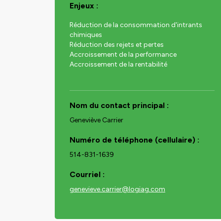
Enjeux :
Réduction de la consommation d'intrants
chimiques
Réduction des rejets et pertes
Accroissement de la performance
Accroissement de la rentabilité
Nom du contact principal :
Geneviève
Carrier
Numéro de téléphone (cellulaire) :
514-831-1639
Courriel :
genevieve.carrier@logiag.com