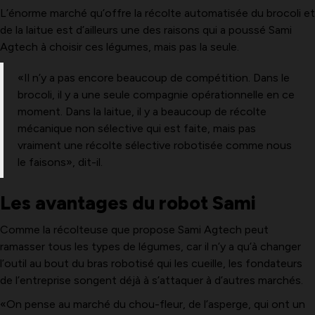
L’énorme marché qu’offre la récolte automatisée du brocoli et
de la laitue est d’ailleurs une des raisons qui a poussé Sami
Agtech à choisir ces légumes, mais pas la seule.
«Il n’y a pas encore beaucoup de compétition. Dans le
brocoli, il y a une seule compagnie opérationnelle en ce
moment. Dans la laitue, il y a beaucoup de récolte
mécanique non sélective qui est faite, mais pas
vraiment une récolte sélective robotisée comme nous
le faisons», dit-il.
Les avantages du robot Sami
Comme la récolteuse que propose Sami Agtech peut
ramasser tous les types de légumes, car il n’y a qu’à changer
l’outil au bout du bras robotisé qui les cueille, les fondateurs
de l’entreprise songent déjà à s’attaquer à d’autres marchés.
«On pense au marché du chou-fleur, de l’asperge, qui ont un