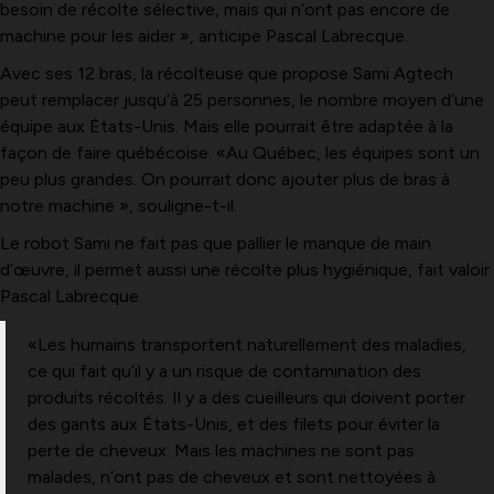
besoin de récolte sélective, mais qui n’ont pas encore de
machine pour les aider », anticipe Pascal Labrecque.
Avec ses 12 bras, la récolteuse que propose Sami Agtech
peut remplacer jusqu’à 25 personnes, le nombre moyen d’une
équipe aux États-Unis. Mais elle pourrait être adaptée à la
façon de faire québécoise. «Au Québec, les équipes sont un
peu plus grandes. On pourrait donc ajouter plus de bras à
notre machine », souligne-t-il.
Le robot Sami ne fait pas que pallier le manque de main
d’œuvre, il permet aussi une récolte plus hygiénique, fait valoir
Pascal Labrecque.
«Les humains transportent naturellement des maladies,
ce qui fait qu’il y a un risque de contamination des
produits récoltés. Il y a des cueilleurs qui doivent porter
des gants aux États-Unis, et des filets pour éviter la
perte de cheveux. Mais les machines ne sont pas
malades, n’ont pas de cheveux et sont nettoyées à