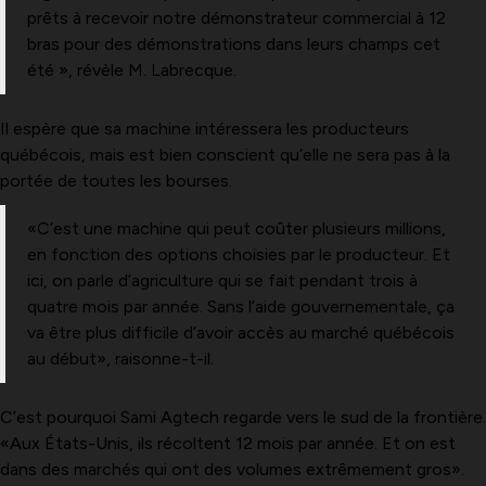
prêts à recevoir notre démonstrateur commercial à 12
bras pour des démonstrations dans leurs champs cet
été », révèle M. Labrecque.
Il espère que sa machine intéressera les producteurs
québécois, mais est bien conscient qu’elle ne sera pas à la
portée de toutes les bourses.
«C’est une machine qui peut coûter plusieurs millions,
en fonction des options choisies par le producteur. Et
ici, on parle d’agriculture qui se fait pendant trois à
quatre mois par année. Sans l’aide gouvernementale, ça
va être plus difficile d’avoir accès au marché québécois
au début», raisonne-t-il.
C’est pourquoi Sami Agtech regarde vers le sud de la frontière.
«Aux États-Unis, ils récoltent 12 mois par année. Et on est
dans des marchés qui ont des volumes extrêmement gros».