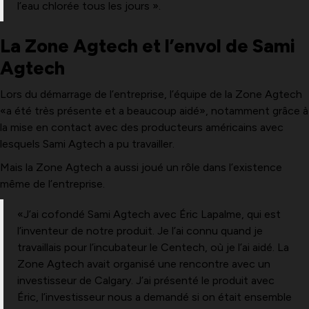
l’eau chlorée tous les jours ».
La Zone Agtech et l’envol de Sami
Agtech
Lors du démarrage de l’entreprise, l’équipe de la Zone Agtech
«a été très présente et a beaucoup aidé», notamment grâce à
la mise en contact avec des producteurs américains avec
lesquels Sami Agtech a pu travailler.
Mais la Zone Agtech a aussi joué un rôle dans l’existence
même de l’entreprise.
«J’ai cofondé Sami Agtech avec Éric Lapalme, qui est
l’inventeur de notre produit. Je l’ai connu quand je
travaillais pour l’incubateur le Centech, où je l’ai aidé. La
Zone Agtech avait organisé une rencontre avec un
investisseur de Calgary. J’ai présenté le produit avec
Éric, l’investisseur nous a demandé si on était ensemble