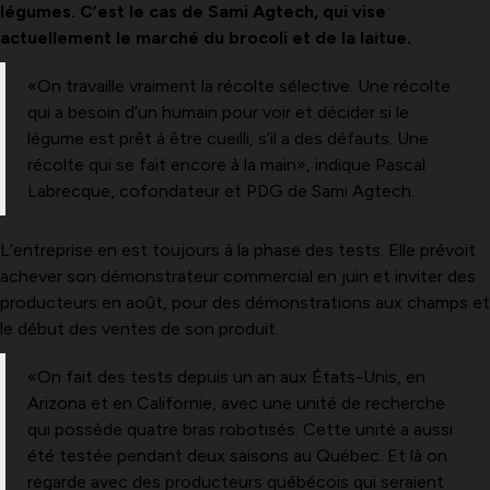
légumes. C’est le cas de Sami Agtech, qui vise
actuellement le marché du brocoli et de la laitue.
«On travaille vraiment la récolte sélective. Une récolte
qui a besoin d’un humain pour voir et décider si le
légume est prêt à être cueilli, s’il a des défauts. Une
récolte qui se fait encore à la main», indique Pascal
Labrecque, cofondateur et PDG de Sami Agtech.
L’entreprise en est toujours à la phase des tests. Elle prévoit
achever son démonstrateur commercial en juin et inviter des
producteurs en août, pour des démonstrations aux champs et
le début des ventes de son produit.
«On fait des tests depuis un an aux États-Unis, en
Arizona et en Californie, avec une unité de recherche
qui possède quatre bras robotisés. Cette unité a aussi
été testée pendant deux saisons au Québec. Et là on
regarde avec des producteurs québécois qui seraient