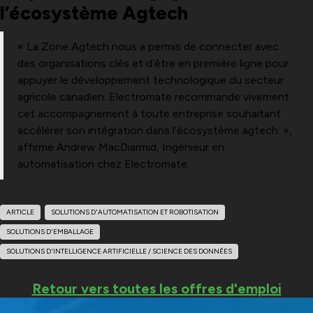
l’écosystème Agtech
« La Zone Agtech nous a permis de connecter avec
des organisations clés et d’être en première ligne pour
appuyer le développement technologique du secteur
agricole canadien. Electromate recommande vivement
cet accompagnement à toute entreprise souhaitant
accélérer son intégration dans l’écosystème agtech. »,
affirme Andrew MacDiarmid, Ingénieur en
automatisation chez Electromate.
ARTICLE
SOLUTIONS D'AUTOMATISATION ET ROBOTISATION
SOLUTIONS D'EMBALLAGE
SOLUTIONS D'INTELLIGENCE ARTIFICIELLE / SCIENCE DES DONNÉES
Retour vers toutes les offres d'emploi