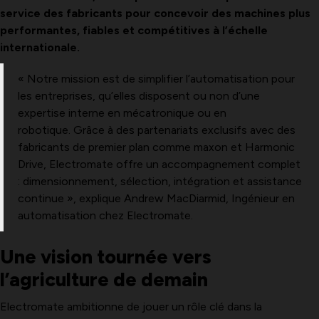
service des fabricants pour concevoir des machines plus
performantes, fiables et compétitives à l’échelle
internationale.
« Notre mission est de simplifier l’automatisation pour
les entreprises, qu’elles disposent ou non d’une
expertise interne en mécatronique ou en
robotique. Grâce à des partenariats exclusifs avec des
fabricants de premier plan comme maxon et Harmonic
Drive, Electromate offre un accompagnement complet
: dimensionnement, sélection, intégration et assistance
continue », explique Andrew MacDiarmid, Ingénieur en
automatisation chez Electromate.
Une vision tournée vers
l’agriculture de demain
Electromate ambitionne de jouer un rôle clé dans la