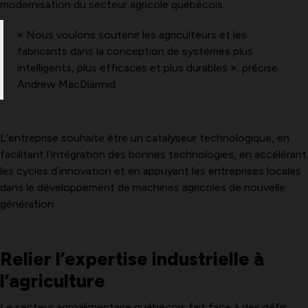
modernisation du secteur agricole québécois.
« Nous voulons soutenir les agriculteurs et les
fabricants dans la conception de systèmes plus
intelligents, plus efficaces et plus durables », précise
Andrew MacDiarmid.
L’entreprise souhaite être un catalyseur technologique, en
facilitant l’intégration des bonnes technologies, en accélérant
les cycles d’innovation et en appuyant les entreprises locales
dans le développement de machines agricoles de nouvelle
génération.
Relier l’expertise industrielle à
l’agriculture
Le secteur agroalimentaire québécois fait face à des défis