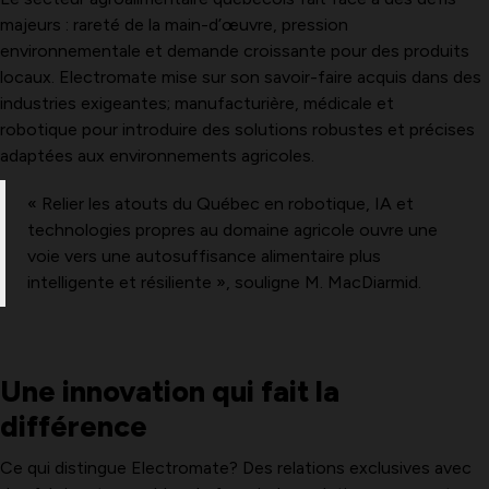
majeurs : rareté de la main-d’œuvre, pression
environnementale et demande croissante pour des produits
locaux. Electromate mise sur son savoir-faire acquis dans des
industries exigeantes; manufacturière, médicale et
robotique pour introduire des solutions robustes et précises
adaptées aux environnements agricoles.
« Relier les atouts du Québec en robotique, IA et
technologies propres au domaine agricole ouvre une
voie vers une autosuffisance alimentaire plus
intelligente et résiliente », souligne M. MacDiarmid.
Une innovation qui fait la
différence
Ce qui distingue Electromate? Des relations exclusives avec