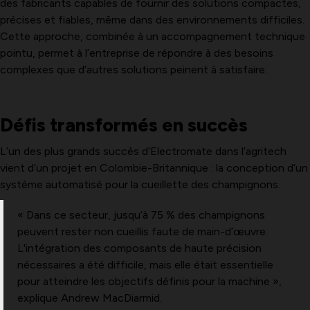
des fabricants capables de fournir des solutions compactes,
précises et fiables, même dans des environnements difficiles.
Cette approche, combinée à un accompagnement technique
pointu, permet à l’entreprise de répondre à des besoins
complexes que d’autres solutions peinent à satisfaire.
Défis transformés en succès
L’un des plus grands succès d’Electromate dans l’agritech
vient d’un projet en Colombie-Britannique : la conception d’un
système automatisé pour la cueillette des champignons.
« Dans ce secteur, jusqu’à 75 % des champignons
peuvent rester non cueillis faute de main-d’œuvre.
L'intégration des composants de haute précision
nécessaires a été difficile, mais elle était essentielle
pour atteindre les objectifs définis pour la machine »,
explique Andrew MacDiarmid.